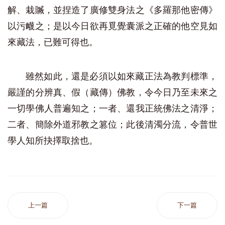
解、栽贓，並捏造了廣修雙身法之《多羅那他密傳》
以污衊之；是以今日欲再覓覺囊派之正確的他空見如
來藏法，已難可得也。
雖然如此，還是必須以如來藏正法為教判標準，
嚴謹的分辨真、假（藏傳）佛教，令今日乃至未來之
一切學佛人普遍知之；一者、還我正統佛法之清淨；
二者、簡除外道邪教之篡位；此後清濁分流，令普世
學人知所抉擇取捨也。
上一篇
下一篇