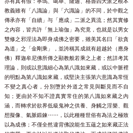
亦有真有假：寧瑪、噶舉、薩迦、格魯四大派之根本
教義雖有「八識論」與「六識論」的不同，於中觀之
傳承亦有「自續」与「應成」二派之異流；然其實修
之內容，皆共許「無上瑜伽」為究竟，也就是以男女
雙修之邪淫法為即身成佛之密要，雖美其名曰「欲貪
為道」之「金剛乘」，並誇稱其成就有超越於（應身
佛）釋迦牟尼佛所傳之顯教般若乘之上者；然詳考其
理論，則或以意識細心為第八識如來藏，或以中脈裡
的明點為第八識如來藏，或堅決主張第六意識為常恆
不變之真心者，分別墮於外道之常見與斷見而不自
知；更由於不知不證真實常住的第八識如來藏之內
涵，而轉求於欲界低級鬼神之供養、身觸之淫樂、觀
想擬像、氣脈鍛鍊……，以此種種世俗有為法之極致
以為成佛；不僅全然違背佛說能生五蘊之如來藏正法