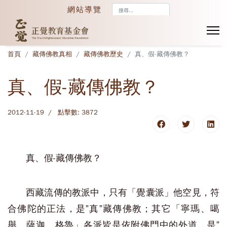
搜
網站導覽
尋...
首頁
藏傳佛教真相
藏傳佛教歷史
真、假-藏傳佛教？
真、假-藏傳佛教？
2012-11-19
點擊數: 3872
真、假-藏傳佛教？
西藏流傳的教派中，只有「覺囊派」他空見，符
合佛陀的正法，是”真”藏傳佛教；其它
「寧瑪、噶
舉、薩迦、格魯」各派
皆是依附佛門中的外道，是
”