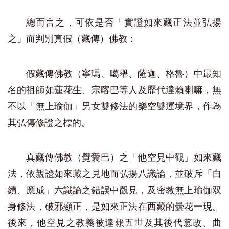
總而言之，可依是否「實證如來藏正法並弘揚
之」而判別真假（藏傳）佛教：
假藏傳佛教（寧瑪、噶舉、薩迦、格魯）中最知
名的祖師如蓮花生、宗喀巴等人及歷代達賴喇嘛，無
不以「無上瑜伽」男女雙修法的樂空雙運境界，作為
其弘傳修證之標的。
真藏傳佛教（覺囊巴）之「他空見中觀」如來藏
法，依親證如來藏之見地而弘揚八識論，並破斥「自
續、應成」六識論之錯誤中觀見，及密教無上瑜伽双
身修法，破邪顯正，是如來正法在西藏的曇花一現。
後來，他空見之教義被達賴五世及其後代篡改、曲