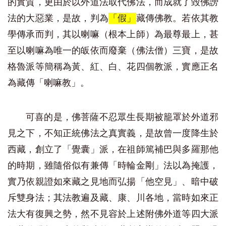
的實質，更由於以外道法取代佛法，而成就了毀佛謗
法的大惡業，是故，判為
「假」
藏傳佛教。若依其教
學傳承而判，其以喇嘛（根本上師）為最尊最上，甚
至以喇嘛為唯一的皈依而廢棄（佛法僧）三寶，是故
格魯派等簡稱為黃、紅、白、花四個教派，實應正名
為藏傳「喇嘛教」。
可喜的是，佛菩薩不忍眾生長期被籠罩於外道邪
見之下，不知正統佛法之真實義，是故曾一度降生於
西藏，創立了「覺囊」派，在祖師篤補巴與多羅那他
的時期，雖隨俗似有兼傳「時輪金剛」法以為掩護，
實乃依親證如來藏之見地而弘揚「他空見」、暗中破
斥雙身法；其法教遍及藏、康、川各地，當時如來正
法大有復興之勢，然不見容於上述附佛外道等四大派