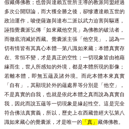
假藏傳佛教；也曾與達賴五世所主導的教派同盟經過
多次公開辯論，而大獲全勝之後，卻慘遭達賴五世的
政治運作，唆使薩迦與達布二派以武力迫害與驅逐，
誣指覺囊派弘傳「如來藏他空見」為佛教的破法者，
而徹底消滅於西藏。覺囊派主張「他空見」，認為一
切有情皆有其真心本體—第八識如來藏；本體真實存
在、常恒不變，才是真正的空性；一切現象皆由祂藉
緣而生，世人所感知的外境，都是本體所現的影像；
若離本體，即無五蘊及諸外境。而此本體本來真實
「自有」，其顯現於外的蘊處界等分別是「他空」，
不是真實的自我，也就是依此本體之真而說為真實自
我，因此而說五蘊等一切現象是緣起性空。這是完全
符合佛法真實義，所以，歷史上在西藏曾經大弘第八
識如來藏心的覺囊派，才是唯一的
「真」
藏傳佛教。