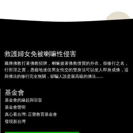
救護婦女免被喇嘛性侵害
藏傳佛教打著佛教招牌，喇嘛披著佛教僧寶的外衣，假修行之名，
行邪淫之實，愚癡地迷信男女性交的雙身法可以使人即身成佛，這
與佛法的修行完全無關，卻騙人說是最高級的佛法......
基金會
基金會的緣起與宗旨
基金會聲明
真心看台灣: 正覺教育基金會
發現新台灣