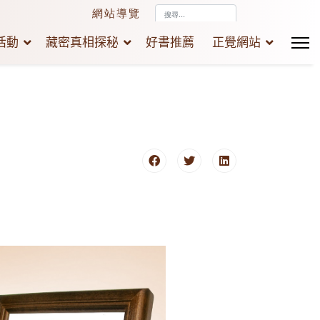
搜
網站導覽
尋...
活動
藏密真相探秘
好書推薦
正覺網站