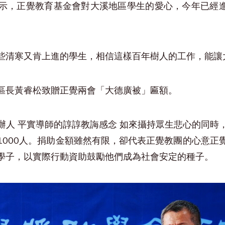
示，正覺教育基金會對大溪地區學生的愛心，今年已經進
些清寒又肯上進的學生，相信這樣百年樹人的工作，能讓
區長黃睿松致贈正覺兩會「大德廣被」匾額。
辦人 平實導師的諄諄教誨感念 如來攝持眾生悲心的同時
1000人。捐助金額雖然有限，卻代表正覺教團的心意正
學子，以實際行動資助鼓勵他們成為社會安定的種子。