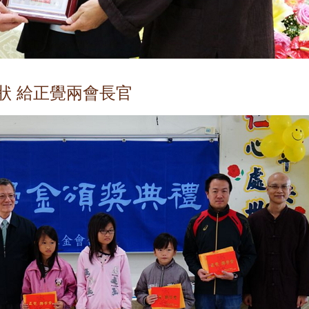
狀 給正覺兩會長官