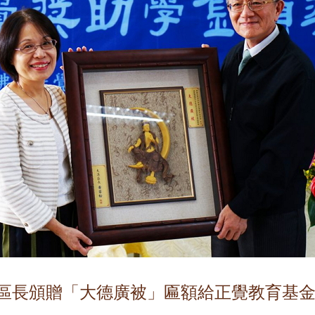
區長頒贈「大德廣被」匾額給正覺教育基