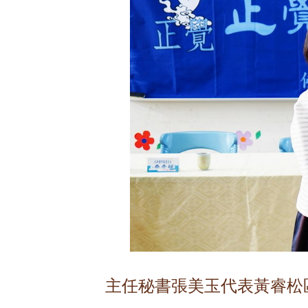
主任秘書張美玉代表黃睿松