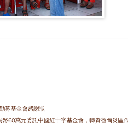
合勸募基金會感謝狀
民幣60萬元委託中國紅十字基金會，轉資魯甸災區