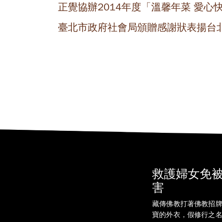
正覺協辦2014年度「溫馨年菜 愛
臺北市政府社會局頒贈感謝狀表揚台
救護婦女免
害
藏傳佛教打著佛教招
寶的外衣，假修行之