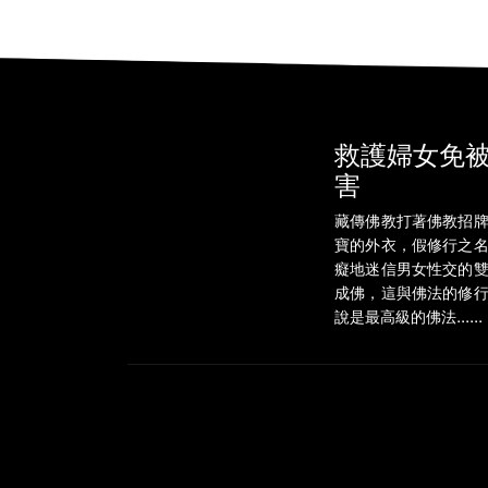
救護婦女免
害
藏傳佛教打著佛教招
寶的外衣，假修行之
癡地迷信男女性交的
成佛，這與佛法的修
說是最高級的佛法......