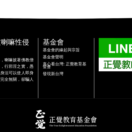
被喇嘛性侵
基金會
基金會的緣起與宗旨
基金會聲明
牌，喇嘛披著佛教僧
真心看台灣: 正覺教育基
名，行邪淫之實，愚
金會
雙身法可以使人即身
發現新台灣
行完全無關，卻騙人