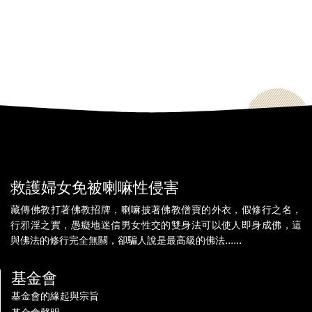
救護婦女免被喇嘛性侵害
藏傳佛教打著佛教招牌，喇嘛披著佛教僧寶的外衣，假修行之名，
行邪淫之實，愚癡地迷信男女性交的雙身法可以使人即身成佛，這
與佛法的修行完全無關，卻騙人說是最高級的佛法......
基金會
基金會的緣起與宗旨