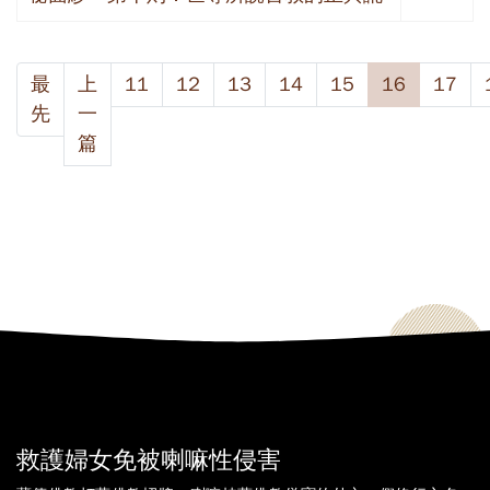
最
上
11
12
13
14
15
16
17
先
一
篇
救護婦女免被喇嘛性侵害