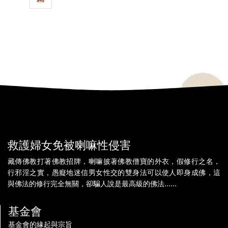
救護婦女免被喇嘛性侵害
藏傳佛教打著佛教招牌，喇嘛披著佛教僧寶的外衣，假修行之名，
行邪淫之實，愚癡地迷信男女性交的雙身法可以使人即身成佛，這
與佛法的修行完全無關，卻騙人說是最高級的佛法......
基金會
基金會的緣起與宗旨