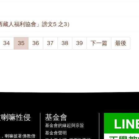
藏人福利協會」謗文5 之3）
34
35
36
37
38
39
下一篇
最後
被喇嘛性侵
基金會
基金會的緣起與宗旨
基金會聲明
牌，喇嘛披著佛教僧