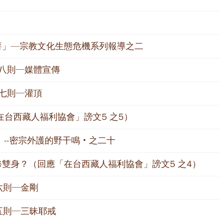
薯」—宗教文化生態危機系列報導之二
第八則─媒體宣傳
第七則─灌頂
在台西藏人福利協會」謗文5 之5）
--密宗外護的野干鳴‧之二十
雙身？（回應「在台西藏人福利協會」謗文5 之4）
六則─金剛
第五則─三昧耶戒