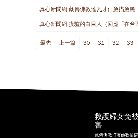
真心新聞網:藏傳佛教達瓦才仁愈描愈黑
真心新聞網:摸驢的白目人（回應「在台西
最先
上一篇
30
31
32
33
救護婦女免
害
藏傳佛教打著佛教招