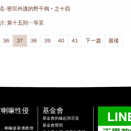
流--密宗外護的野干鳴‧之十四
討: 第十五則─等至
36
37
38
39
40
41
下一篇
最後
被喇嘛性侵
基金會
基金會的緣起與宗旨
基金會聲明
牌，喇嘛披著佛教僧