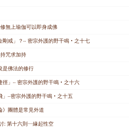
─修無上瑜伽可以即身成佛
剛戒」？-- 密宗外護的野干鳴‧之十七
─持咒求加持
說是佛法的修行
徑」-- 密宗外護的野干鳴‧之十六
飛」--密宗外護的野干鳴‧之十五
論》團體是常見外道
討: 第十六則─緣起性空