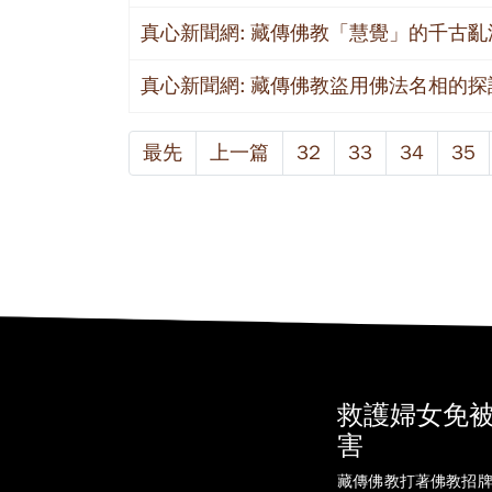
真心新聞網: 藏傳佛教「慧覺」的千古亂
真心新聞網: 藏傳佛教盜用佛法名相的探
最先
上一篇
32
33
34
35
救護婦女免
害
藏傳佛教打著佛教招