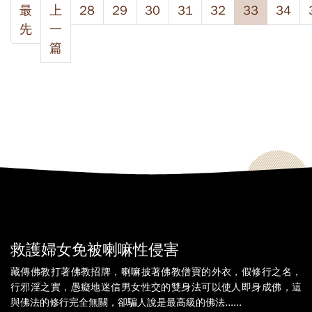
最
上
28
29
30
31
32
33
34
先
一
篇
救護婦女免被喇嘛性侵害
藏傳佛教打著佛教招牌，喇嘛披著佛教僧寶的外衣，假修行之名，
行邪淫之實，愚癡地迷信男女性交的雙身法可以使人即身成佛，這
與佛法的修行完全無關，卻騙人說是最高級的佛法......