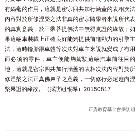
有絲毫的作用，這就是密宗四共加行涵蓋的表相次法
內容對於
所修涅槃之法非真
的密宗隨學者來說所代表
的真實意義，於三乘菩提佛法中
無得實證
的緣故；如
果這輛車裝載上正確良好能夠提供前進動力的
引擎主
法
，這時輪胎跟車體等次法對車主來說就變成了有用
而必須的零件，車主便能夠駕駛這輛汽車前往目的
地，這就是密宗四共加行涵蓋的表相次法內容對於
所
修涅槃之法正真
佛弟子之意義，一切修行
必定趣向涅
槃果證
的緣故。（採訪組報導）20150817
正覺教育基金會採訪組