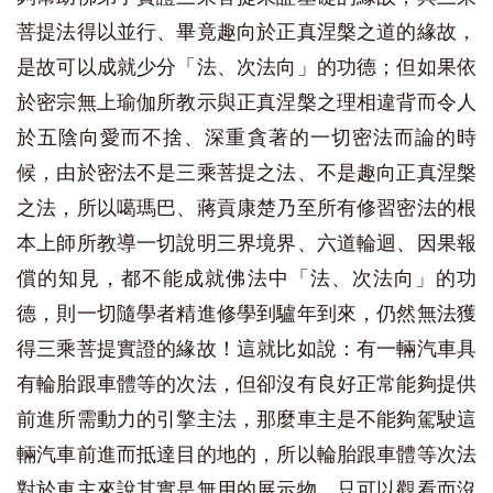
菩提法得以並行、畢竟趣向於正真涅槃之道的緣故，
是故可以成就少分「法、次法向」的功德；但如果依
於密宗無上瑜伽所教示
與正真涅槃之理相違背而令人
於五陰向愛而不捨、深重貪著
的一切密法而論的時
候，由於密法不是三乘菩提之法、不是趣向正真涅槃
之法，所以噶瑪巴、蔣貢康楚乃至所有修習密法的根
本上師所教導一切說明三界境界、六道輪迴、因果報
償的知見，都不能成就佛法中「法、次法向」的功
德，則一切隨學者精進修學到驢年到來，仍然無法獲
得三乘菩提實證的緣故！這就比如說：有一輛汽車具
有輪胎跟車體等的次法，但卻沒有良好正常能夠提供
前進所需動力的引擎
主法
，那麼車主是不能夠駕駛這
輛汽車前進而抵達目的地的，所以輪胎跟車體等次法
對於車主來說其實是無用的展示物，只可以觀看而沒