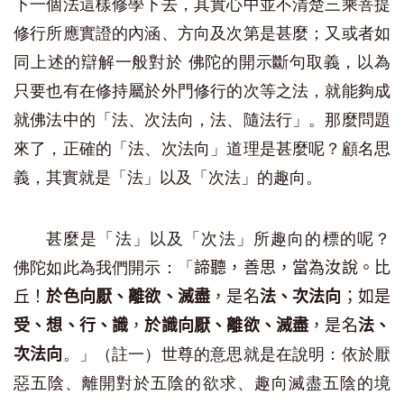
下一個法這樣修學下去，其實心中並不清楚三乘菩提
修行所應實證的內涵、方向及次第是甚麼；又或者如
同上述的辯解一般對於 佛陀的開示
斷句取義
，以為
只要也有在修持屬於外門修行的次等之法，就能夠成
就佛法中的「法、次法向，法、隨法行」。那麼問題
來了，正確的「法、次法向」道理是甚麼呢？顧名思
義，其實就是「法」以及「次法」的趣向。
甚麼是「法」以及「次法」所趣向的標的呢？
佛陀如此為我們開示：「
諦聽，善思，當為汝說。比
丘！
於色向厭、離欲、滅盡
，是名
法、次法向
；如是
受、想、行、識
，
於識向厭、離欲、滅盡
，是名
法、
。」（註一）世尊的意思就是在說明：依於厭
次法向
惡五陰、離開對於五陰的欲求、趣向滅盡五陰的境