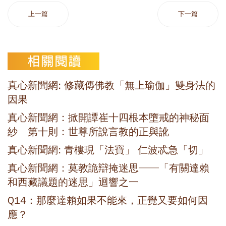
上一篇
下一篇
真心新聞網: 修藏傳佛教「無上瑜伽」雙身法的
因果
真心新聞網：掀開譚崔十四根本墮戒的神秘面
紗 第十則：世尊所說言教的正與訛
真心新聞網: 青樓現「法寶」 仁波忒急「切」
真心新聞網：莫教詭辯掩迷思──「有關達賴
和西藏議題的迷思」迴響之一
Q14：那麼達賴如果不能來，正覺又要如何因
應？