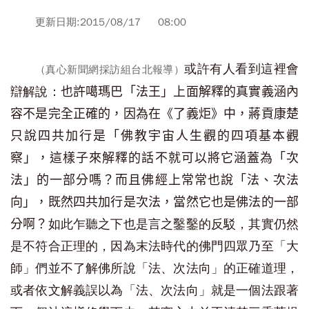
更新日期:2015/08/17 08:00
或許有人看到這裡會
（真心新聞網採訪組台北報導）
辯解說：
也許噶瑪巴「法王」上面解釋的真實義涵內
容不是完全正確的，因為在《了義炬》中，蔣貢康楚
只說四共加行是「佛教宇宙人生觀的四項基本觀
察」，這樣子來解釋的話不就可以將它涵蓋為「次
法」的一部分嗎？而且佛經上常常也說「法、次法
向」，既然四共加行是次法，當然它也是佛法的一部
如此乍聽之下也是言之鑿鑿的反駁，其實仍然
分啊？
是不符合正理的，因為末法時代的佛門四眾乃至「大
師」們並不了解佛所說「法、次法向」的正確道理，
或者
依文解義
誤以為「法、次法向」就是一個法跟著