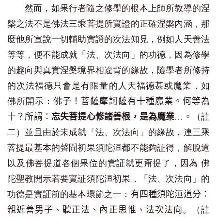
然而，如果行者隨之修學的根本上師所教導的涅
槃之法不是佛法三乘菩提所實證的正確涅槃內涵，那
麼他所宣說一切輔助實證的次法知見，例如人天善法
等等，便不能成就「法、次法向」的功德，因為修學
的趣向與
真實涅槃境界相違背的緣故
，隨學者所修持
的次法福德只會是有限量的人天福德甚或魔業，如
佛所開示：
佛子！菩薩摩訶薩有十種魔業。何等為
（註
十？所謂：
忘失菩提心修諸善根，是為魔業
…。
二）並且由於未成就「法、次法向」的緣故，連三乘
菩提最基本的聲聞初果須陀洹都不能夠証得，解脫道
以及佛菩提道各個果位的實証就更甭提了，因為 佛
陀聖教開示若要實証須陀洹初果，「法、次法向」的
功德是實証前的基本環節之一：
有四種須陀洹道分：
。（註
親近善男子、聽正法、內正思惟、法次法向