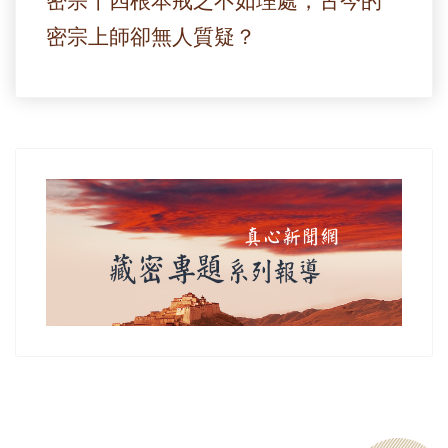
密宗十四根本戒之不如理處，古今的
密宗上師卻無人質疑？