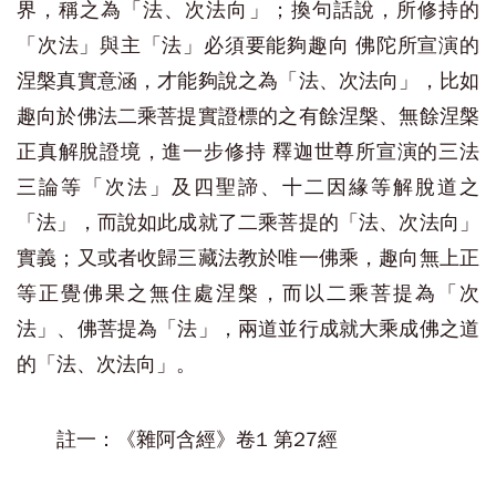
界，稱之為「法、次法向」；換句話說，所修持的
「次法」與主「法」必須要能夠趣向 佛陀所宣演的
涅槃真實意涵，才能夠說之為「法、次法向」，比如
趣向於佛法二乘菩提實證標的之
有餘涅槃、無餘涅槃
正真解脫證境
，進一步修持 釋迦世尊所宣演的三法
三論等「次法」及四聖諦、十二因緣等解脫道之
「法」，而說如此成就了二乘菩提的「法、次法向」
實義；又或者收歸三藏法教於唯一佛乘，趣向無上正
等正覺佛果之
無住處涅槃
，而以二乘菩提為「次
法」、佛菩提為「法」，兩道並行成就大乘成佛之道
的「法、次法向」。
註一：《雜阿含經》卷1 第27經