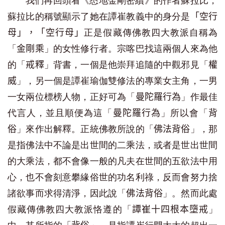
我們再回頭看《悉地金剛密續》的作者蘇拉比，
蘇拉比的稱號顯示了她在譚崔教義中的身分是
「空行
正是假藏傳佛教四大教派自稱為
母」，「空行母」
「
」的女性修行者。宗喀巴找這兩個人來為他
金剛乘
的「
」背書，一個是他崇拜追隨的中觀邪見「
戒釋
權
」，另一個是譚崔瑜伽雙修法的專業女主角，一男
威
一女兩位標榜人物，正好可為「
」作最佳
曼陀羅行為
代言人，並且順便為這「
」所以會「
曼陀羅行為
背
」來作出解釋。正統佛教所說的「
」，那
俗
佛法背俗
是指佛法中不論是出世間的二乘法，或者是世出世間
的大乘法，都不會像一般的凡夫在世間的五欲法中用
心，也不會刻意攀緣俗世的功名利祿，反而會努力捨
諸欲事而求得清淨，因此說「
」。然而此處
佛法背俗
假藏傳佛教四大教派恪遵的「
」
譚崔十四根本墮戒