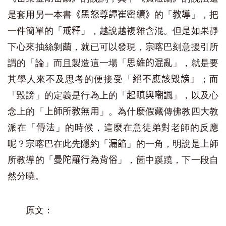
是套用另一本書
的「
」，把
《黑怒尊譚崔密續》
教導
一件簡單的「
」，越說越複雜含混。但是如果靜
戒釋
下心來抽絲剝繭，就已可以發現，宗喀巴刻意援引所
謂的「論」而且製造這一場「
」，就是要
思維的混亂
其學人來不及思考的便接受「
；而
絕不應該毀謗」
「毀謗」的定義是行為上的「
」，以及心
起瞋與嘲諷
念上的「
」。為什麼假藏傳佛教四大教
上師所教無用
派在「
」的時候，這麼在意徒弟對老師的反應
傳法
呢？宗喀巴在此先隱約「
」的一角，明說是上師
漏餡
所教導的「
」，箇中蹊蹺，下一段自
曼陀羅行為背俗
然分曉。
原文：