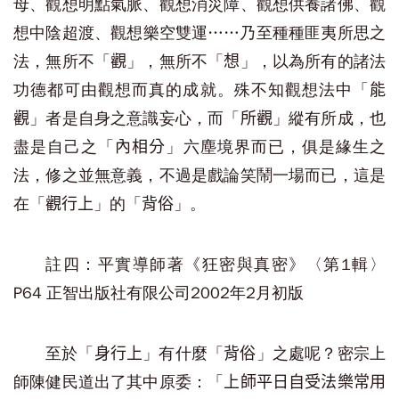
母、觀想明點氣脈、觀想消災障、觀想供養諸佛、觀
想中陰超渡、觀想樂空雙運……乃至種種匪夷所思之
法，無所不「
」，無所不「
」，以為所有的諸法
觀
想
功德都可由觀想而真的成就。殊不知觀想法中「
能
」者是自身之意識妄心，而「
」縱有所成，也
觀
所觀
盡是自己之「
」六塵境界而已，俱是緣生之
內相分
法，修之並無意義，不過是戲論笑鬧一場而已，這是
在「
」的「
」。
觀行上
背俗
註四：平實導師著《狂密與真密》〈第1輯〉
P64 正智出版社有限公司2002年2月初版
至於「
」有什麼「
」之處呢？密宗上
身行上
背俗
師陳健民道出了其中原委：「
上師平日自受法樂常用