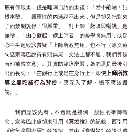
底有何嚴重，僅是喃喃自語的重複：「
若不離過，犯
。」嚴重性的內涵說不出來，但是卻又把對弟
根本墮
子的禁制說得「
」：對上師「
」是
很嚴重
起瞋與嘲諷
無禮，「
」的修學將無用，或是
由心發起，謗上師者
心中生起毀謗質疑「上師所教無用」也不行（原文這
句話宗喀巴說得有頭無尾，文法上都不通，我們算是
替他補齊文意）。其實防範這麼嚴，為的還是最後引
出的長句：「
在觀行上或是在身行上，即使
上師所教
導之曼陀羅行為背俗
，應深入了解，絕不應該毀
。」
謗
我們應該先看，不過就是幾個一般性的敬師觀
念，宗喀巴此處卻東引用
的記載，西引用
《寶燈論》
的說詞，其中
的說法還
《密集金剛密續》
《寶燈論》