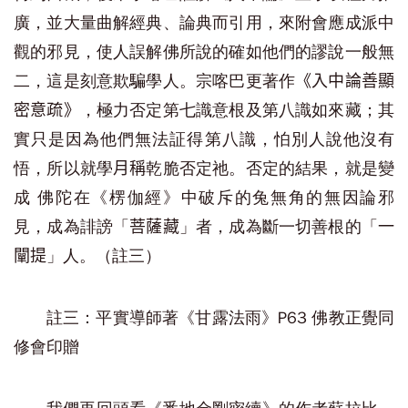
廣，並大量曲解經典、論典而引用，來附會應成派中
觀的邪見，使人誤解佛所說的確如他們的謬說一般無
二，這是刻意欺騙學人。宗喀巴更著作
《入中論善顯
，極力否定第七識意根及第八識如來藏；其
密意疏》
實只是因為他們無法証得第八識，怕別人說他沒有
悟，所以就學
乾脆否定祂。否定的結果，就是變
月稱
成 佛陀在《楞伽經》中破斥的兔無角的無因論邪
見，成為誹謗「
」者，成為斷一切善根的「
菩薩藏
一
」人。（註三）
闡提
註三：平實導師著《甘露法雨》P63 佛教正覺同
修會印贈