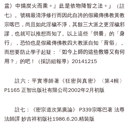
（註
盆）中燒炭火而熏。』此是依物降智之法。」
七）。號稱最清淨修行而因此自誇的假藏傳佛教黃教
宗喀巴，尚且如此淫穢不淨，其餘三大派之更淫穢邪
謬，也就可以推想而知了。以上這些「
」的「
供養
身
」，恐怕也是假藏傳佛教四大教派自知「
」，
行
背俗
而想要防止學子起疑：「
如今上師的這些教導又有何
？」的吧！（採訪組報導）20141215
用
註六：平實導師著《狂密與真密》〈第4輯〉
P1165 正智出版社有限公司2002年2月初版
註七：《密宗道次第廣論》 P339宗喀巴著 法尊
法師譯 妙吉祥初版社1986.6.20.精裝版