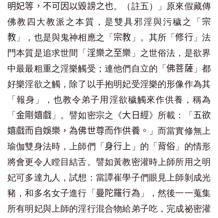
。（註五）」原來假藏傳
明妃等，不可因以毀謗之也
佛教四大教派之本質，是雙具邪淫與污穢之「
宗
」，也是與鬼神相應之「
」。其所「
」法
教
宗教
修行
門本質是追求世間「
」之世俗法，是欲界
淫樂之至樂
中最最粗重之淫樂觸受；連他們自立的「
」都
佛菩薩
好樂淫欲之觸，除了以手抱明妃受淫樂的形像作為其
「報身」，也教令弟子用淫欲穢觸來作供養，稱為
「
」。譬如密宗之《
》所載：「
金剛嬉戲
大日經
五欲
」而當實修無上
嬉戲而自娛樂，為佛世尊而作供養。
瑜伽雙身法時，上師們「
」的「
」的情形
身行上
背俗
將會更令人瞠目結舌。譬如黃教密灌時上師所用之明
妃可多達九人，試想：當譚崔學子們眼見上師剝成光
豬，和多名女子進行「
」，然後一一蒐集
曼陀羅行為
所有明妃與上師的淫行混合物給弟子吃，完成祕密灌