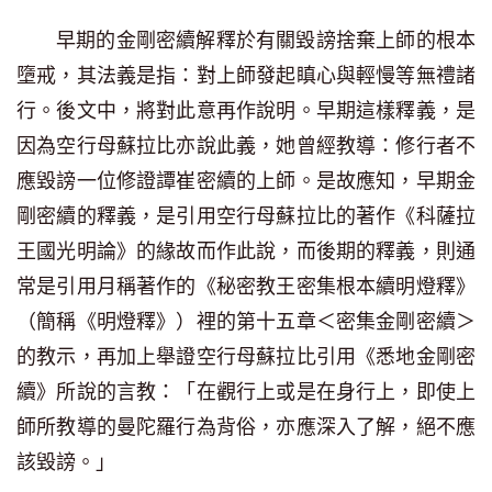
早期的金剛密續解釋於有關毀謗捨棄上師的根本
墮戒，其法義是指：對上師發起瞋心與輕慢等無禮諸
行。後文中，將對此意再作說明。早期這樣釋義，是
因為空行母蘇拉比亦說此義，她曾經教導：修行者不
應毀謗一位修證譚崔密續的上師。是故應知，早期金
剛密續的釋義，是引用空行母蘇拉比的著作《科薩拉
王國光明論》的緣故而作此說，而後期的釋義，則通
常是引用月稱著作的《秘密教王密集根本續明燈釋》
（簡稱《明燈釋》）裡的第十五章＜密集金剛密續＞
的教示，再加上舉證空行母蘇拉比引用《悉地金剛密
續》所說的言教：「在觀行上或是在身行上，即使上
師所教導的曼陀羅行為背俗，亦應深入了解，絕不應
該毀謗。」