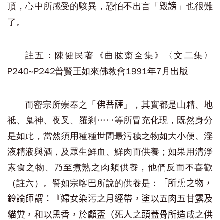
頂，心中所感受的駭異，恐怕不出言「
」也很難
毀謗
了。
註五：陳健民著《曲肱齋全集》〈文二集〉
P240~P242普賢王如來佛教會1991年7月出版
而密宗所崇奉之「
」，其實都是山精、地
佛菩薩
祗、鬼神、夜叉、羅剎……等所冒充化現，既然身分
是如此，當然須用種種世間最污穢之物如大小便、淫
液精液與酒，及眾生鮮血、鮮肉而供養；如果用清淨
素食之物、乃至煮熟之肉類供養，他們反而不喜歡
（註六）。譬如宗喀巴所說的供養是：
「所熏之物，
鈴論師謂：『婦女染污之月經帶，塗以五肉五甘露及
貓糞，和以黑香，於顱盃（死人之頭蓋骨所造成之供