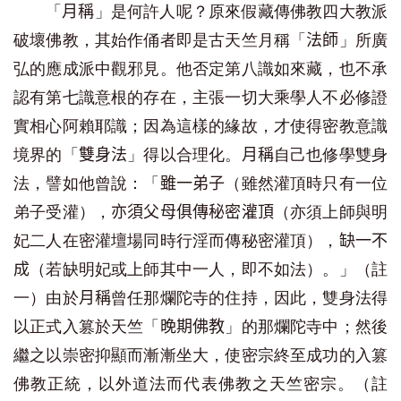
「
」是何許人呢？原來假藏傳佛教四大教派
月稱
破壞佛教，其始作俑者即是古天竺月稱「
」所廣
法師
弘的應成派中觀邪見。他否定第八識如來藏，也不承
認有第七識意根的存在，主張一切大乘學人不必修證
實相心阿賴耶識；因為這樣的緣故，才使得密教意識
境界的「
」得以合理化。
自己也修學雙身
雙身法
月稱
法，譬如他曾說：「
（雖然灌頂時只有一位
雖一弟子
弟子受灌），
（亦須上師與明
亦須父母俱傳秘密灌頂
妃二人在密灌壇場同時行淫而傳秘密灌頂），
缺一不
（若缺明妃或上師其中一人，即不如法）。」（註
成
一）由於
曾任那爛陀寺的住持，因此，雙身法得
月稱
以正式入篡於天竺「
」的那爛陀寺中；然後
晚期佛教
繼之以崇密抑顯而漸漸坐大，使密宗終至成功的入篡
佛教正統，以外道法而代表佛教之天竺密宗。（註