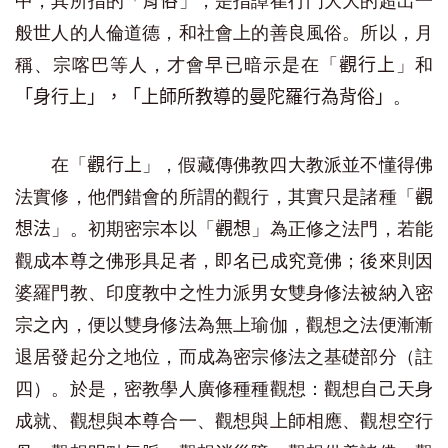
中，其所指的「
」，是指譚崔行門大大的超出一
背俗
般世人的人倫道德，和社會上的善良風俗。所以，月
稱、宗喀巴等人，才會早已暗示是在「
」和
觀行上
。
「身行上」，「上師所教導的曼陀羅行為背俗」
在「
」，假藏傳佛教四大教派並不懂得佛
觀行上
法實修，他們錯會的所謂的觀行，其實只是諸種「
觀
」。初期密宗本以「
」為正修之法門，若能
想法
觀想
觀成本尊之佛形具足者，即名已成究竟佛；後來則因
婆羅門教、印度教中之性力派男女雙身修法被納入密
宗之內，便以雙身修法為無上瑜伽，觀想之法便漸漸
退居發起分之地位，而成為密宗修法之基礎部分（註
四）。於是，密教學人廣修種種觀想：觀想自己天身
成就、觀想與本尊合一、觀想與上師相應、觀想空行