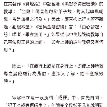
在其著作《寶燈論》中記載著《黑怒尊譚崔密續》的
教導：「金剛上師善能啟發弟子故，對其起瞋與嘲
諷，皆是無禮之行為。」因此，應棄捨此行。若不離
過，犯根本墮。《密集金剛密續》言：「由心發起，
謗上師者，學亦無用。」如果從心中生起毀謗教導自
己善法與正見的上師，「如今上師的這些教導又有何
用？」
因此，「在觀行上或是在身行上，即使上師所教
導之曼陀羅行為背俗，應深入了解，絕不應該毀
謗。」
宗喀巴在這一段所謂「
」中，首先自問：
戒釋
「
？」但讀完全段卻不見其說明到
犯了本戒有何嚴重