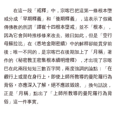
在這一段「
」中，宗喀巴把這第一條根本墮
戒釋
戒分成「
」和「
」，這表示了假藏
早期釋義
後期釋義
傳佛教的所謂「
」並不「
」，
譚崔十四根本墮戒
根本
因為它會與時推移修來改去。雖曰如此，但是「
空行
」在《
》中的解釋卻能貫穿前
母蘇拉比
悉地金剛密續
後；唯一不同的，是宗喀巴在後期加上了「
」著
月稱
作的《
》，才出現了宗喀
秘密教王密集根本續明燈釋
巴在此兩段短短三數百字間，兩度強調的論點：「
在
觀行上或是在身行上，即使上師所教導的曼陀羅行為
。」換句話說，
背俗，亦應深入了解，絕不應該毀謗
正是「
」點出了「
月稱
上師所教導的曼陀羅行為背
」這一件事實。
俗