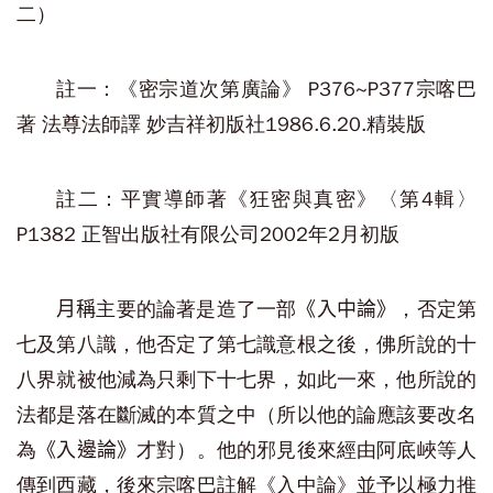
二）
註一：《密宗道次第廣論》 P376~P377宗喀巴
著 法尊法師譯 妙吉祥初版社1986.6.20.精裝版
註二：平實導師著《狂密與真密》〈第4輯〉
P1382 正智出版社有限公司2002年2月初版
主要的論著是造了一部
，否定第
月稱
《入中論》
七及第八識，他否定了第七識意根之後，佛所說的十
八界就被他減為只剩下十七界，如此一來，他所說的
法都是落在斷滅的本質之中（所以他的論應該要改名
為
才對）。他的邪見後來經由阿底峽等人
《入邊論》
傳到西藏，後來宗喀巴註解《入中論》並予以極力推