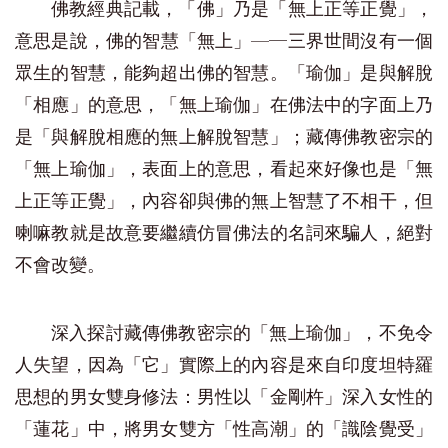
佛教經典記載，「佛」乃是「無上正等正覺」，
意思是說，佛的智慧「無上」—─三界世間沒有一個
眾生的智慧，能夠超出佛的智慧。「瑜伽」是與解脫
「相應」的意思，「無上瑜伽」在佛法中的字面上乃
是「與解脫相應的無上解脫智慧」；藏傳佛教密宗的
「無上瑜伽」，表面上的意思，看起來好像也是「無
上正等正覺」，內容卻與佛的無上智慧了不相干，但
喇嘛教就是故意要繼續仿冒佛法的名詞來騙人，絕對
不會改變。
深入探討藏傳佛教密宗的「無上瑜伽」，不免令
人失望，因為「它」實際上的內容是來自印度坦特羅
思想的男女雙身修法：男性以「金剛杵」深入女性的
「蓮花」中，將男女雙方「性高潮」的「識陰覺受」