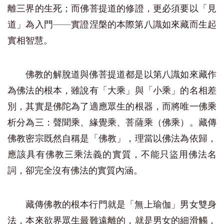
離三界的生死；而佛菩提道的修證，更必須要以「見
道」為入門——實證涅槃的本際第八識如來藏而生起
實相智慧。
佛教的解脫道與佛菩提道都是以第八識如來藏作
為佛法的根本，雖說有「大乘」與「小乘」的名相差
別，其實是佛陀為了適應眾生的根器，而將唯一佛乘
析分為三：聲聞乘、緣覺乘、菩薩乘（佛乘）。藏傳
佛教密宗既然自稱是「佛教」，理當以佛法為依歸，
應該具有佛教三乘法義的實質，不能只盜用佛法名
詞，卻完全沒有佛法的實質內涵。
藏傳佛教的根本行門就是「無上瑜伽」男女雙身
法，本來欲界眾生最難遠離的，就是男女的細滑觸，