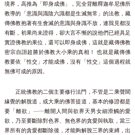
境界，高推為「即身成佛」，完全背離釋迦牟尼佛所
教導的「意識與識陰六識都是生滅無常」的法教，藏
傳佛教抱著有生會滅的意識與身識不放，連我見都沒
有斷，初果尚未證得，卻大言不慚的說他們已經具足
實證佛教的果位，還可以即身成佛，這就是藏傳佛教
密宗自詡超勝於佛教大小乘的真相！ 也就是藏傳佛
教要依「性交」才能成佛，沒有「性交」這個過程就
無佛可成的原因。
正統佛教的二個主要修行法門，不管是二乘聲聞
緣覺的解脫道，或大乘的佛菩提道，基本的修證都是
要「離欲」—─離開人間與欲界天男女細滑觸的愛
欲，乃至要斷除對色界、無色界的貪愛與執取，當三
界所有的貪愛都斷除後，才能夠解脫三界的束縛，出