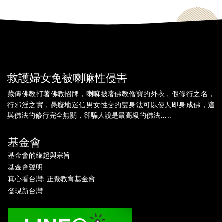
救護婦女免被喇嘛性侵害
藏傳佛教打著佛教招牌，喇嘛披著佛教僧寶的外衣，假修行之名，
行邪淫之實，愚癡地迷信男女性交的雙身法可以使人即身成佛，這
與佛法的修行完全無關，卻騙人說是最高級的佛法......
基金會
基金會的緣起與宗旨
基金會聲明
真心看台灣: 正覺教育基金會
發現新台灣