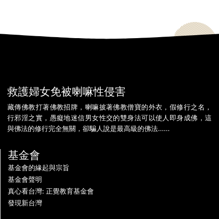
救護婦女免被喇嘛性侵害
藏傳佛教打著佛教招牌，喇嘛披著佛教僧寶的外衣，假修行之名，
行邪淫之實，愚癡地迷信男女性交的雙身法可以使人即身成佛，這
與佛法的修行完全無關，卻騙人說是最高級的佛法......
基金會
基金會的緣起與宗旨
基金會聲明
真心看台灣: 正覺教育基金會
發現新台灣