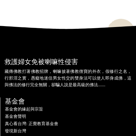
救護婦女免被喇嘛性侵害
藏傳佛教打著佛教招牌，喇嘛披著佛教僧寶的外衣，假修行之名，
行邪淫之實，愚癡地迷信男女性交的雙身法可以使人即身成佛，這
與佛法的修行完全無關，卻騙人說是最高級的佛法......
基金會
基金會的緣起與宗旨
基金會聲明
真心看台灣: 正覺教育基金會
發現新台灣